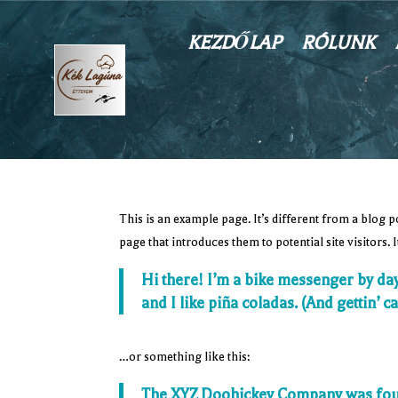
KEZDŐLAP
RÓLUNK
This is an example page. It’s different from a blog p
page that introduces them to potential site visitors. 
Hi there! I’m a bike messenger by day,
and I like piña coladas. (And gettin’ ca
…or something like this:
The XYZ Doohickey Company was founde