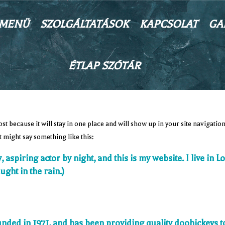
MENÜ
SZOLGÁLTATÁSOK
KAPCSOLAT
GA
ÉTLAP SZÓTÁR
ost because it will stay in one place and will show up in your site navigati
It might say something like this:
 aspiring actor by night, and this is my website. I live in
ught in the rain.)
d in 1971, and has been providing quality doohickeys to 