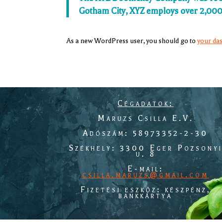
Gotham City, XYZ employs over 2,000
As a new WordPress user, you should go to
your da
Cégadatok:
Maruzs Csilla E.V.
Adószám: 58973352-2-30
Székhely: 3300 Eger Pozsony
u. 8
E-mail:
csilla.maruzs@gmail.com
Fizetési eszköz: készpénz,
bankkártya