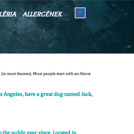
LÉRIA
ALLERGÉNEK
on (in most themes). Most people start with an About
 Los Angeles, have a great dog named Jack,
the public ever since. Located in