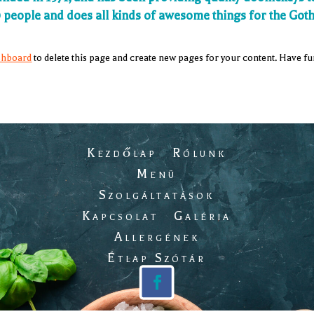
 people and does all kinds of awesome things for the Go
shboard
to delete this page and create new pages for your content. Have fu
Kezdőlap
Rólunk
Menü
Szolgáltatások
i
Kapcsolat
Galéria
Allergének
Étlap Szótár