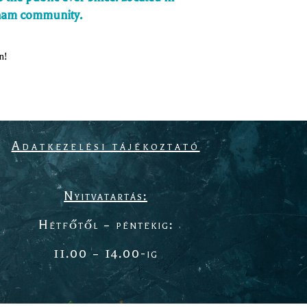
tham community.
n!
Adatkezelési tájékoztató
Nyitvatartás:
Hétfőtől – péntekig:
11.00 – 14.00-ig