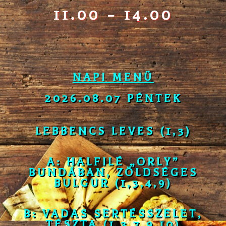
11.00 – 14.00
NAPI MENÜ
2026.08.07 PÉNTEK
LEBBENCS LEVES (1,3)
A: HALFILÉ „ORLY”
BUNDÁBAN, ZÖLDSÉGES
BULGUR
(1,3,4,9)
B: VADAS SERTÉSSZELET,
TÉSZTA (
1,3,7,9,10)