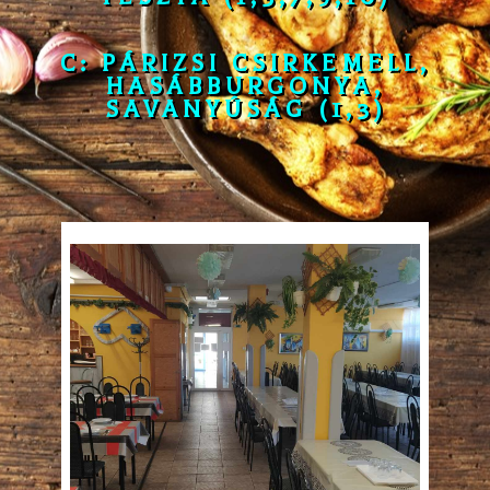
C: PÁRIZSI CSIRKEMELL,
HASÁBBURGONYA,
SAVANYÚSÁG
(1,3)