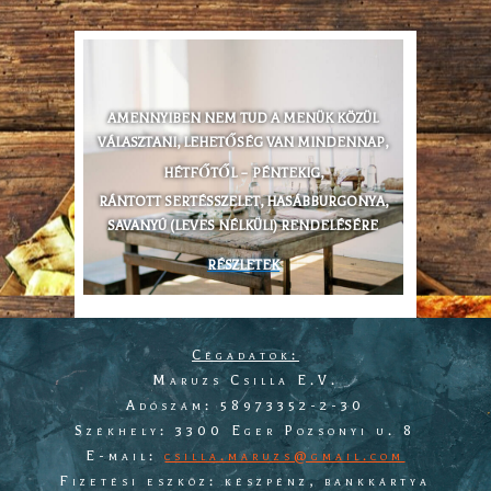
AMENNYIBEN NEM TUD A MENÜK KÖZÜL
VÁLASZTANI, LEHETŐSÉG VAN MINDENNAP,
HÉTFŐTŐL – PÉNTEKIG,
RÁNTOTT SERTÉSSZELET, HASÁBBURGONYA,
SAVANYÚ (LEVES NÉLKÜLI) RENDELÉSÉRE
RÉSZLETEK
Cégadatok:
Maruzs Csilla E.V.
Adószám: 58973352-2-30
Székhely: 3300 Eger Pozsonyi u. 8
E-mail:
csilla.maruzs@gmail.com
Fizetési eszköz: készpénz, bankkártya