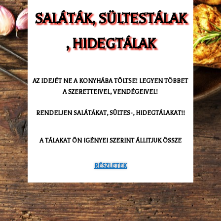
SALÁTÁK, SÜLTESTÁLAK
, HIDEGTÁLAK
AZ IDEJÉT NE A KONYHÁBA TÖLTSE! LEGYEN TÖBBET
A SZERETTEIVEL, VENDÉGEIVEL!
RENDELJEN SALÁTÁKAT, SÜLTES-, HIDEGTÁLAKAT!!
A TÁLAKAT ÖN IGÉNYEI SZERINT ÁLLITJUK ÖSSZE
RÉSZLETEK