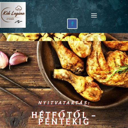
NYITVATARTÁS:
HÉTFŐTŐL –
PÉNTEKIG