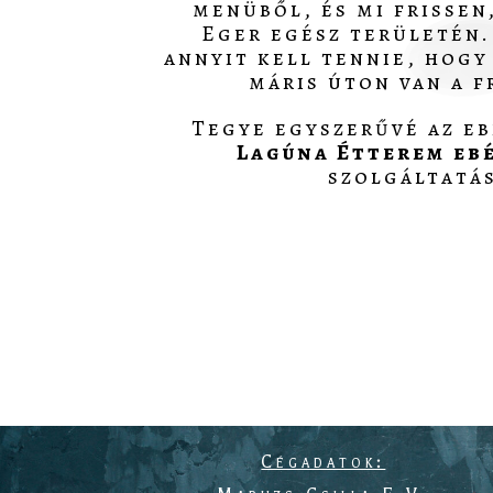
menüből, és mi frissen
Eger egész területén.
annyit kell tennie, hogy 
máris úton van a fr
Tegye egyszerűvé az eb
Lagúna Étterem
eb
szolgáltatá
Cégadatok: