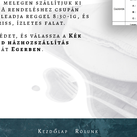
, melegen szállítjuk ki
 A rendeléshez csupán
leadja reggel 8:30-ig, és
iss, ízletes falat.
édet, és válassza a
Kék
éd házhozszállítás
sát
Egerben
.
Kezdőlap
Rólunk