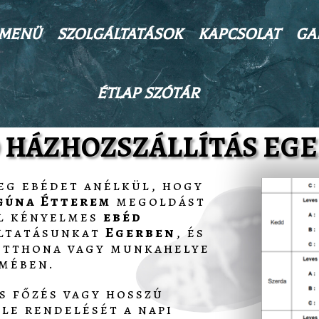
MENÜ
SZOLGÁLTATÁSOK
KAPCSOLAT
GA
ÉTLAP SZÓTÁR
 HÁZHOZSZÁLLÍTÁS EG
eg ebédet anélkül, hogy
gúna Étterem
megoldást
el kényelmes
ebéd
ltatásunkat
Egerben
, és
 otthona vagy munkahelye
mében.
s főzés vagy hosszú
 le rendelését a napi