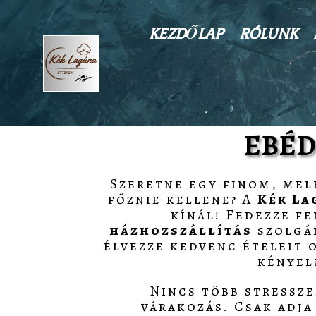
KEZDŐLAP
RÓLUNK
EBÉD
Szeretne egy finom, mel
főznie kellene? A
Kék La
kínál! Fedezze f
házhozszállítás
szolgá
élvezze kedvenc ételeit
kényel
Nincs több stressze
várakozás. Csak adja