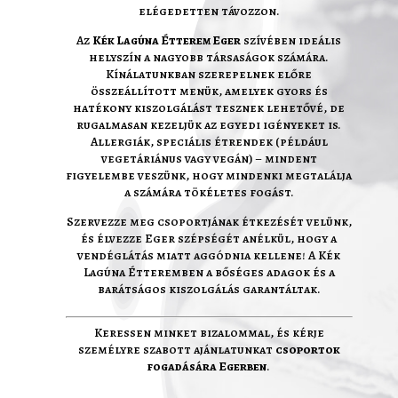
elégedetten távozzon.
Az
Kék Lagúna Étterem Eger
szívében ideális
helyszín a nagyobb társaságok számára.
Kínálatunkban szerepelnek előre
összeállított menük, amelyek gyors és
hatékony kiszolgálást tesznek lehetővé, de
rugalmasan kezeljük az egyedi igényeket is.
Allergiák, speciális étrendek (például
vegetáriánus vagy vegán) – mindent
figyelembe veszünk, hogy mindenki megtalálja
a számára tökéletes fogást.
Szervezze meg csoportjának étkezését velünk,
és élvezze Eger szépségét anélkül, hogy a
vendéglátás miatt aggódnia kellene! A Kék
Lagúna Étteremben a bőséges adagok és a
barátságos kiszolgálás garantáltak.
Keressen minket bizalommal, és kérje
személyre szabott ajánlatunkat
csoportok
fogadására Egerben
.