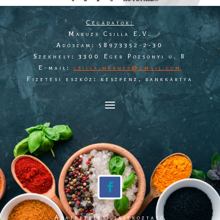
Cégadatok:
Maruzs Csilla E.V.
Adószám: 58973352-2-30
Székhely: 3300 Eger Pozsonyi u. 8
E-mail:
csilla.maruzs@gmail.com
Fizetési eszköz: készpénz, bankkártya
Adatkezelési tájékoztató