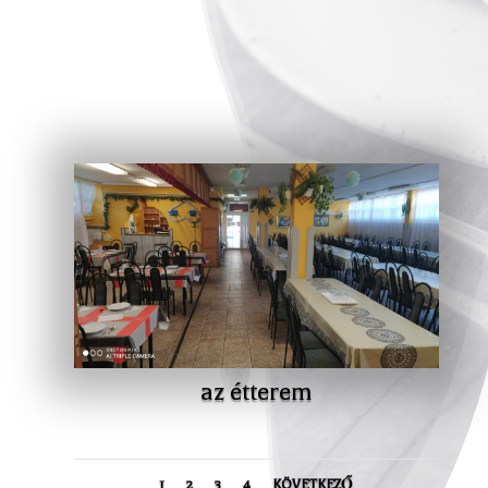
az étterem
1
2
3
4
KÖVETKEZŐ