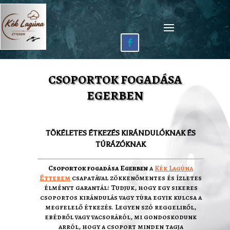
CSOPORTOK FOGADÁSA
EGERBEN
TÖKÉLETES ÉTKEZÉS KIRÁNDULÓKNAK ÉS
TÚRÁZÓKNAK
Csoportok fogadása Egerben
a
Kék Lagúna
Étterem
csapatával zökkenőmentes és ízletes
élményt garantál! Tudjuk, hogy egy sikeres
csoportos kirándulás vagy túra egyik kulcsa a
megfelelő étkezés. Legyen szó reggeliről,
ebédről vagy vacsoráról, mi gondoskodunk
arról, hogy a csoport minden tagja